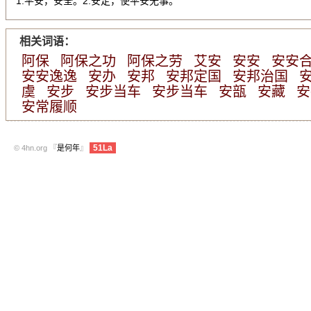
1.平安，安全。2.安定，使平安无事。
相关词语：
阿保
阿保之功
阿保之劳
艾安
安安
安安
安安逸逸
安办
安邦
安邦定国
安邦治国
虞
安步
安步当车
安步当车
安瓿
安藏
安
安常履顺
51La
© 4hn.org 『
是何年
』