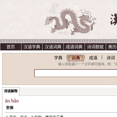
首页
汉语字典
汉语词典
成语词典
诗词歌赋
黄历
|
|
|
字典
成语
诗词
输入词语(最少一个汉字)即可查询，例：“汉”;“
词语解释
ān bǎo
安保