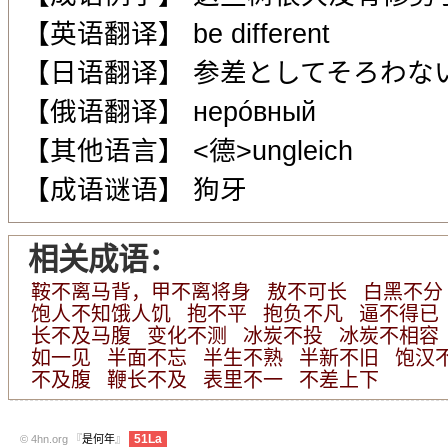
【英语翻译】 be different
【日语翻译】 参差としてそろわな
【俄语翻译】 нерóвный
【其他语言】 <德>ungleich
【成语谜语】 狗牙
相关成语：
鞍不离马背，甲不离将身
敖不可长
白黑不分
饱人不知饿人饥
抱不平
抱负不凡
逼不得已
长不及马腹
变化不测
冰炭不投
冰炭不相容
如一见
半面不忘
半生不熟
半新不旧
饱汉
不及腹
鞭长不及
表里不一
不差上下
51La
© 4hn.org 『
是何年
』