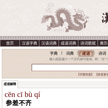
首页
汉语字典
汉语词典
成语词典
诗词歌赋
黄历
|
|
|
字典
词典
诗词
输入成语(最少一个汉字)即可查询，例：“汉”;“光明
【字数检索】
【拼音索
成语解释
cēn cī bù qí
参差不齐