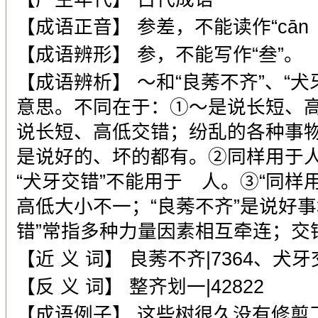
【成语正音】 参差，不能读作“cān 
【成语辨形】 参，不能写作“叁”。
【成语辨析】 ～和“良莠不齐”、“犬
意思。不同在于：①～是说长短、高
说长短、高低交错；纷乱的各种事物
是说好的、坏的都有。②同样用于
“犬牙交错”不能用于 人。③“同样
高低大小不一；“良莠不齐”是说好
错”常指多种力量因素相互牵连；交
【近 义 词】 良莠不齐|7364、犬牙交
【反 义 词】 整齐划一|42822
【成语例子】 这些树很久没有修剪