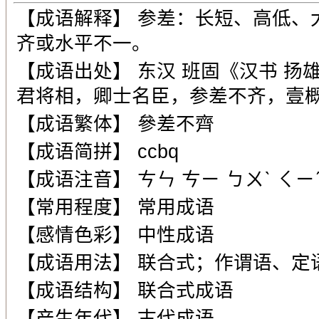
【成语解释】 参差：长短、高低、
齐或水平不一。
【成语出处】 东汉 班固《汉书 扬
君将相，卿士名臣，参差不齐，壹概
【成语繁体】 參差不齊
【成语简拼】 ccbq
【成语注音】 ㄘㄣ ㄘㄧ ㄅㄨˋ ㄑㄧ
【常用程度】 常用成语
【感情色彩】 中性成语
【成语用法】 联合式；作谓语、定
【成语结构】 联合式成语
【产生年代】 古代成语