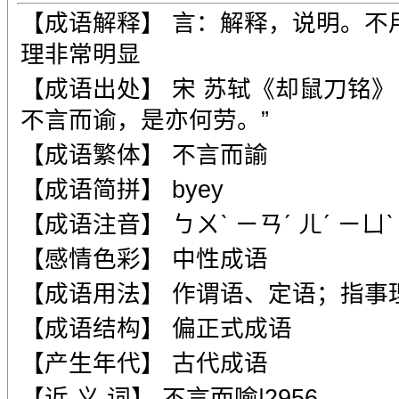
【成语解释】 言：解释，说明。不
理非常明显
【成语出处】 宋 苏轼《却鼠刀铭
不言而谕，是亦何劳。”
【成语繁体】 不言而諭
【成语简拼】 byey
【成语注音】 ㄅㄨˋ ㄧㄢˊ ㄦˊ ㄧㄩˋ
【感情色彩】 中性成语
【成语用法】 作谓语、定语；指事
【成语结构】 偏正式成语
【产生年代】 古代成语
【近 义 词】 不言而喻|2956