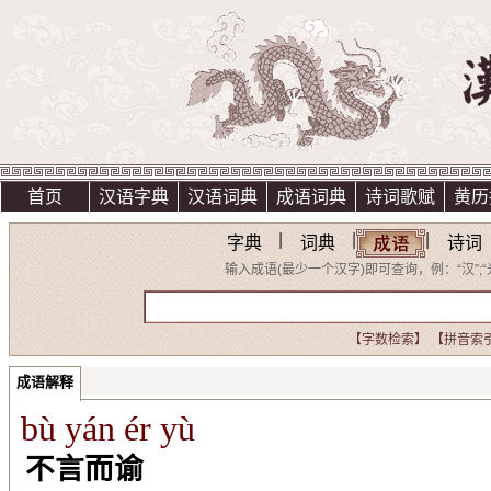
首页
汉语字典
汉语词典
成语词典
诗词歌赋
黄历
|
|
|
字典
词典
诗词
输入成语(最少一个汉字)即可查询，例：“汉”;“光明
【字数检索】
【拼音索
成语解释
bù yán ér yù
不言而谕