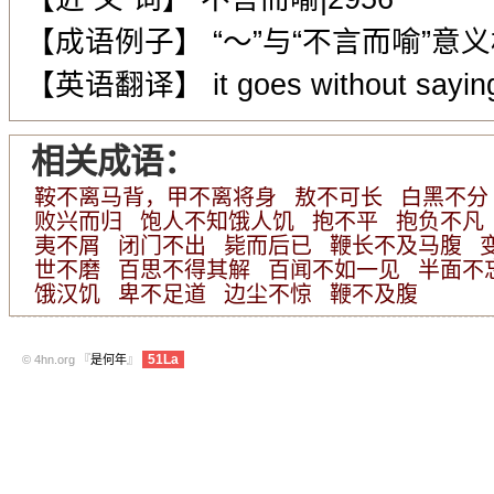
【成语例子】 “～”与“不言而喻”意
【英语翻译】 it goes without saying <i
相关成语：
鞍不离马背，甲不离将身
敖不可长
白黑不分
败兴而归
饱人不知饿人饥
抱不平
抱负不凡
夷不屑
闭门不出
毙而后已
鞭长不及马腹
世不磨
百思不得其解
百闻不如一见
半面不
饿汉饥
卑不足道
边尘不惊
鞭不及腹
51La
© 4hn.org 『
是何年
』