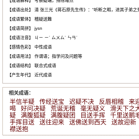
【成语解释】 考察疑端，排除难点
【成语出处】 清 张三光《蒋石原先生传》：“听断之暇，进其子弟之
【成语繁体】 稽疑送難
【成语简拼】 jysn
【成语注音】 ㄐㄧ ㄧˊ ㄙㄨㄙˋ ㄣㄢˊ
【感情色彩】 中性成语
【成语用法】 作谓语；指学问及问题等
【成语结构】 联合式成语
【产生年代】 近代成语
相关成语：
半信半疑
传经送宝
迟疑不决
反唇相稽
来
喝
好问决疑
荒诞无稽
毫无疑义
滑天下之
疑
满腹狐疑
满腹疑团
目送手挥
千里送鹅
手挥目送
送往迎来
送佛送到西天
送故迎新
襟送抱