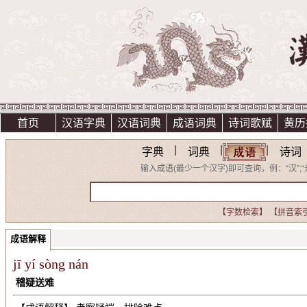
首页
汉语字典
汉语词典
成语词典
诗词歌赋
黄历
|
|
|
字典
词典
诗词
输入成语(最少一个汉字)即可查询，例：“汉”;“光明
【字数检索】
【拼音索
成语解释
jī yí sòng nán
稽疑送难