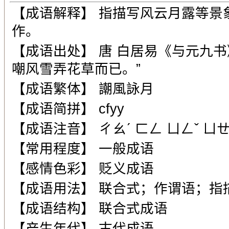
【成语解释】 指描写风云月露等景
作。
【成语出处】 唐 白居易《与元九
嘲风雪弄花草而已。”
【成语繁体】 謿風詠月
【成语简拼】 cfyy
【成语注音】 ㄔㄠˊ ㄈㄥ ㄩㄥˇ ㄩㄝ
【常用程度】 一般成语
【感情色彩】 贬义成语
【成语用法】 联合式；作谓语；指
【成语结构】 联合式成语
【产生年代】 古代成语