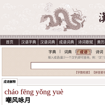
首页
汉语字典
汉语词典
成语词典
诗词歌赋
黄历
|
|
|
字典
词典
诗词
输入成语(最少一个汉字)即可查询，例：“汉”;“光明
【字数检索】
【拼音索
成语解释
cháo fēng yǒng yuè
嘲风咏月