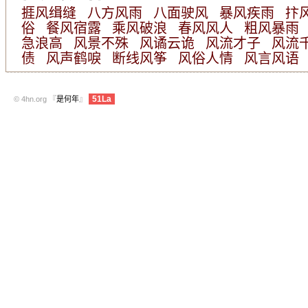
捱风缉缝
八方风雨
八面驶风
暴风疾雨
抃
俗
餐风宿露
乘风破浪
春风风人
粗风暴雨
急浪高
风景不殊
风谲云诡
风流才子
风流
债
风声鹤唳
断线风筝
风俗人情
风言风语
51La
© 4hn.org 『
是何年
』