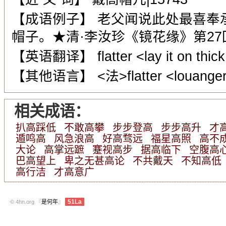
【成语例子】 老父闻说此处最喜奉
帽子。★清·李汝珍《镜花缘》第27
【英语翻译】 flatter <lay it on thick; l
【其他语言】 <法>flatter <louange
相关成语：
扒高踩低
不敢高攀
步步登高
步步高升
才
遁鸣高
风急浪高
好高骛远
福星高照
高不
大论
高掌远蹠
蹇视高步
据高临下
空腹高
巴高望上
卑之无甚高论
不共戴天
不知高低
高行洁
才高意广
51La
© 4hn.org 『
是何年
』