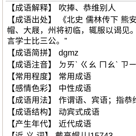
【成语解释】 吹捧、恭维别人
【成语出处】 《北史 儒林传下 熊
帽、大屐，州将初临，辄服以谒见
言学士比三公。”
【成语简拼】 dgmz
【成语注音】 ㄉㄞˋ ㄍㄠ ㄇㄠˋ ㄗ
【常用程度】 常用成语
【感情色彩】 中性成语
【成语用法】 作谓语、宾语；指恭
【成语结构】 动宾式成语
【产生年代】 近代成语
【近 义 词】 戴高帽儿|15743