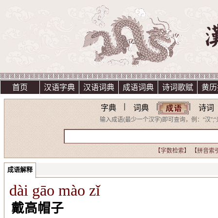
首页
汉语字典
汉语词典
成语词典
诗词歌赋
黄历
|
|
|
字典
词典
诗词
输入成语(最少一个汉字)即可查询，例：“汉”;“光明
【字数检索】
【拼音索
成语解释
dài gāo mào zǐ
戴高帽子