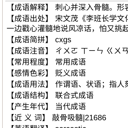
【成语解释】 刺心并深入骨髓。形
【成语出处】 宋文茂《李班长学文
一边戳心灌髓地说风凉话，怕又挑起
【成语简拼】 cxgs
【成语注音】 ㄔㄨㄛ ㄒㄧㄣ ㄍㄨㄢˋ
【常用程度】 常用成语
【感情色彩】 贬义成语
【成语用法】 作谓语、状语；指人
【成语结构】 联合式成语
【产生年代】 当代成语
【近 义 词】 敲骨吸髓|21686