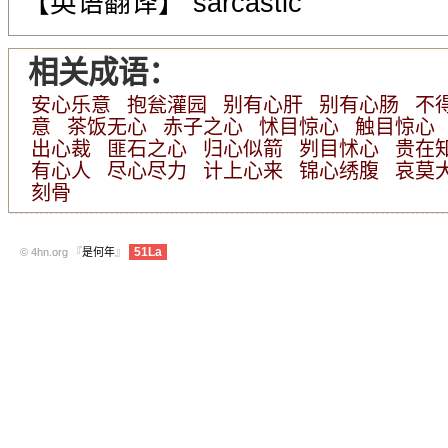
【英语翻译】 sarcastic
相关成语：
安心乐意
抱瓮灌园
别有心肝
别有心肠
不
意
茶饭无心
赤子之心
怵目惊心
触目惊心
出心裁
匪石之心
归心似箭
刿目怵心
贵在
有心人
尽心尽力
计上心来
锦心绣腹
哀莫
刻骨
51La
© 4hn.org 『
是何年
』