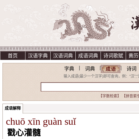
首页
汉语字典
汉语词典
成语词典
诗词歌赋
黄历
|
|
|
字典
词典
诗词
输入成语(最少一个汉字)即可查询，例：“汉”;“光明
【字数检索】
【拼音索
成语解释
chuō xīn guàn suǐ
戳心灌髓